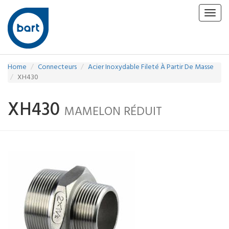
Toggl
navig
Home
Connecteurs
Acier Inoxydable Fileté À Partir De Masse
XH430
XH430
MAMELON RÉDUIT