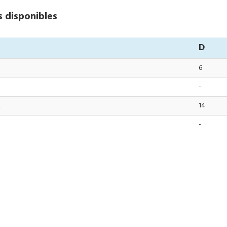
s disponibles
D
6
-
R
14
-