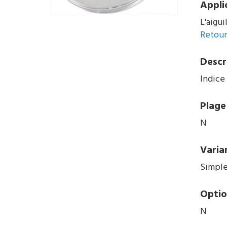
Appli
L'aigui
Retour 
Descr
Indice 
Plage 
N
Varia
Simple
Optio
N