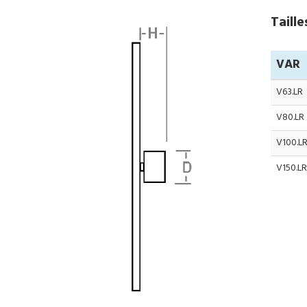
Taille
VAR
V63.LR
V80.LR
V100.L
V150.LR