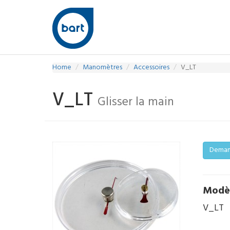
Home
Manomètres
Accessoires
V_LT
V_LT
Glisser la main
Demand
Modè
V_LT