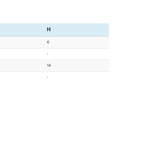
H
6
-
14
-