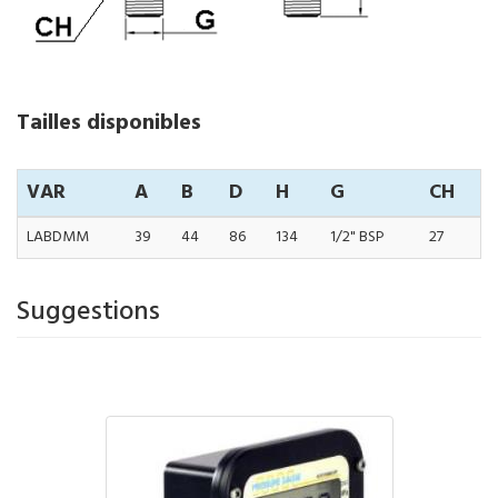
Tailles disponibles
VAR
A
B
D
H
G
CH
LABDMM
39
44
86
134
1/2" BSP
27
Suggestions