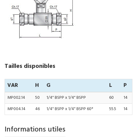
Tailles disponibles
VAR
H
G
L
P
MP002.14
50
1/4" BSPP x 1/4" BSPP
60
14
MP004.14
46
1/4" BSPP x 1/4" BSPP 60°
55.5
14
Informations utiles