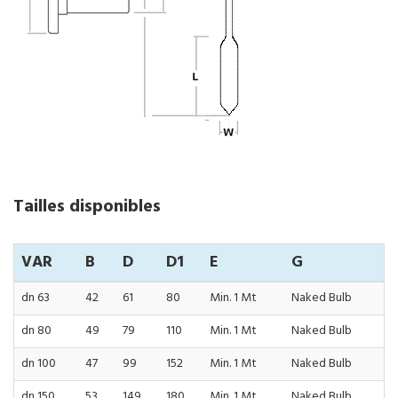
Tailles disponibles
VAR
B
D
D1
E
G
dn 63
42
61
80
Min. 1 Mt
Naked Bulb
dn 80
49
79
110
Min. 1 Mt
Naked Bulb
dn 100
47
99
152
Min. 1 Mt
Naked Bulb
dn 150
53
149
180
Min. 1 Mt
Naked Bulb