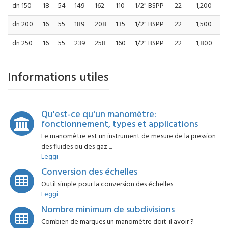
dn 150
18
54
149
162
110
1/2" BSPP
22
1,200
dn 200
16
55
189
208
135
1/2" BSPP
22
1,500
dn 250
16
55
239
258
160
1/2" BSPP
22
1,800
Informations utiles
Qu'est-ce qu'un manomètre:
fonctionnement, types et applications
Le manomètre est un instrument de mesure de la pression
des fluides ou des gaz ...
Leggi
Conversion des échelles
Outil simple pour la conversion des échelles
Leggi
Nombre minimum de subdivisions
Combien de marques un manomètre doit-il avoir ?