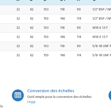
32
62
103
118
90
1/2" BSP / N
32
62
150
166
114
1/2" BSP / N
32
62
103
118
90
M16 X 1.5 F
32
62
150
166
114
M16 X 1.5 F
32
62
103
118
90
5/8-18 UNF 
32
62
150
166
114
5/8-18 UNF 
Conversion des échelles
Outil simple pour la conversion des échelles
Leggi
la