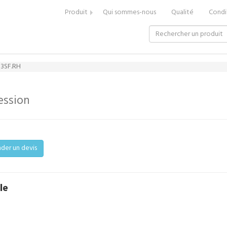
Produit
Qui sommes-nous
Qualité
Condi
3SF.RH
ession
er un devis
le