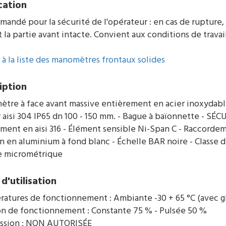
cation
ndé pour la sécurité de l'opérateur : en cas de rupture, l
t la partie avant intacte. Convient aux conditions de travail 
 à la liste des manomètres frontaux solides
iption
tre à face avant massive entièrement en acier inoxydable
r aisi 304 IP65 dn 100 - 150 mm. - Bague à baïonnette - SÉ
ent en aisi 316 - Élément sensible Ni-Span C - Raccordemen
an en aluminium à fond blanc - Échelle BAR noire - Classe d
e micrométrique
d'utilisation
atures de fonctionnement : Ambiante -30 + 65 °C (avec gly
on de fonctionnement : Constante 75 % - Pulsée 50 %
ssion : NON AUTORISÉE