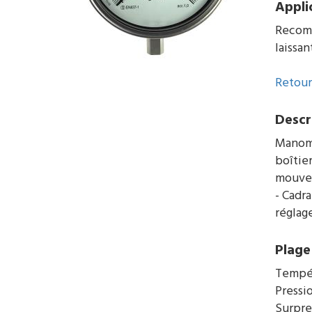
Appli
Recomma
laissan
Retour
Descr
Manomè
boîtie
mouvem
- Cadr
réglag
Plage 
Tempér
Pressi
Surpre