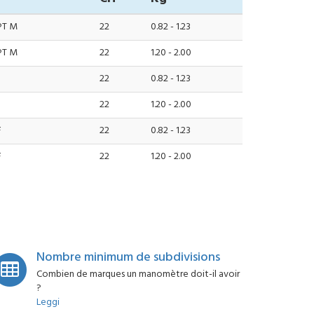
PT M
22
0.82 - 1.23
PT M
22
1.20 - 2.00
22
0.82 - 1.23
22
1.20 - 2.00
F
22
0.82 - 1.23
F
22
1.20 - 2.00
Nombre minimum de subdivisions
Combien de marques un manomètre doit-il avoir
?
Leggi