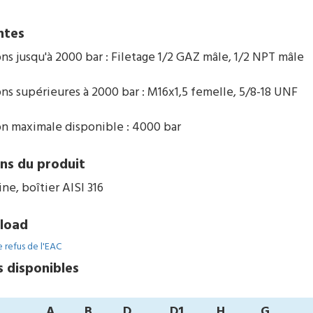
ntes
ns jusqu'à 2000 bar : Filetage 1/2 GAZ mâle, 1/2 NPT mâle
ons supérieures à 2000 bar : M16x1,5 femelle, 5/8-18 UNF
on maximale disponible : 4000 bar
ns du produit
ne, boîtier AISI 316
load
 refus de l'EAC
s disponibles
A
B
D
D1
H
G