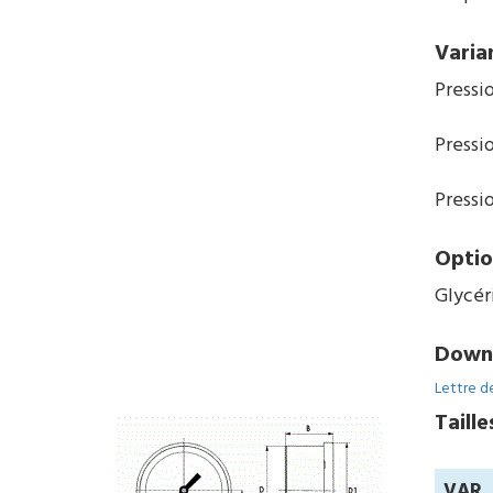
Varia
Pressio
Pressi
Pressi
Optio
Glycéri
Down
Lettre de
Taille
VAR