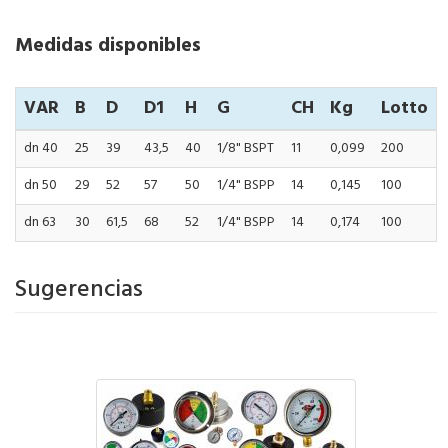
Medidas disponibles
VAR
B
D
D1
H
G
CH
Kg
Lotto
dn 40
25
39
43,5
40
1/8" BSPT
11
0,099
200
dn 50
29
52
57
50
1/4" BSPP
14
0,145
100
dn 63
30
61,5
68
52
1/4" BSPP
14
0,174
100
Sugerencias