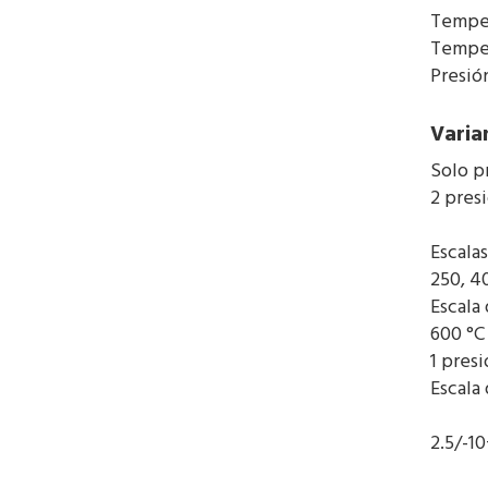
Temper
Temper
Presió
Varia
Solo p
2 pres
Escalas
250, 4
Escala
600 °C
1 pres
Escala
2.5/-1