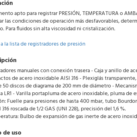
ación
mento apto para registrar PRESIÓN, TEMPERATURA o AMBAS
ar las condiciones de operación más desfavorables, determin
. Para fluidos sin alta viscosidad ni cristalización.
a la lista de registradores de presión
ipción
radores manuales con conexión trasera - Caja y anillo de a
actos de acero inoxidable AISI 316 - Plexiglás transparente
e 50 discos de diagrama de 200 mm de diámetro - Mecanismo d
a LR1 - Varilla portapluma de acero inoxidable, pluma de es
ión: Fuelle para presiones de hasta 400 mbar, tubo Bourdon
 316 roscada de 1/2 GAS (UNI 228), precisión del 1,6 %.
eratura: Bulbo de expansión de gas inerte de acero inoxida
 de uso