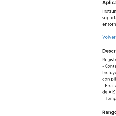
Aplic
Instru
soport
entorno
Volver 
Descr
Regist
- Cont
Incluy
con pil
- Pres
de AISI
- Temp
Rango