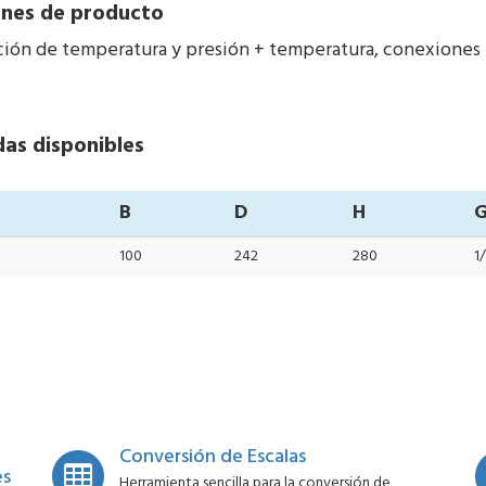
nes de producto
ión de temperatura y presión + temperatura, conexiones n
as disponibles
B
D
H
100
242
280
1/
Conversión de Escalas
es
Herramienta sencilla para la conversión de