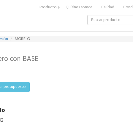
Producto
Quiénes somos
Calidad
Condi
esión
MGRF-G
ro con BASE
tar presupuesto
lo
G