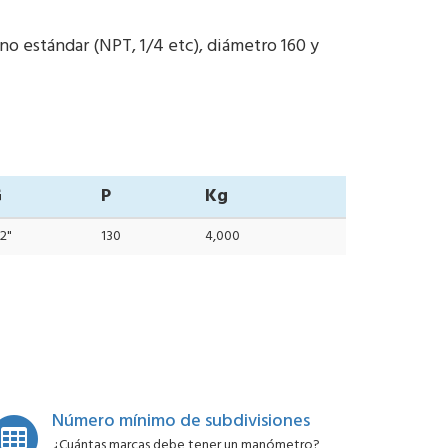
o estándar (NPT, 1/4 etc), diámetro 160 y
G
P
Kg
2"
130
4,000
Número mínimo de subdivisiones
¿Cuántas marcas debe tener un manómetro?