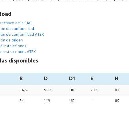
load
 rechazo de la EAC
ión de conformidad
ión de conformidad ATEX
ión de origen
e instrucciones
e instrucciones ATEX
as disponibles
B
D
D1
E
H
34,5
99,5
110
28,5
82
54
149
162
--
89