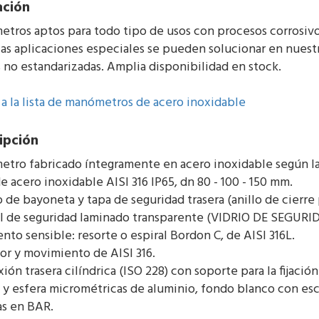
ación
tros aptos para todo tipo de usos con procesos corrosivos
las aplicaciones especiales se pueden solucionar en nuestr
s no estandarizadas. Amplia disponibilidad en stock.
 a la lista de manómetros de acero inoxidable
ipción
tro fabricado íntegramente en acero inoxidable según la
de acero inoxidable AISI 316 IP65, dn 80 - 100 - 150 mm.
o de bayoneta y tapa de seguridad trasera (anillo de cierre 
tal de seguridad laminado transparente (VIDRIO DE SEGURI
nto sensible: resorte o espiral Bordon C, de AISI 316L.
dor y movimiento de AISI 316.
ión trasera cilíndrica (ISO 228) con soporte para la fijación
a y esfera micrométricas de aluminio, fondo blanco con esc
as en BAR.