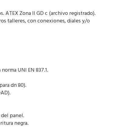
. ATEX Zona II GD c (archivo registrado).
os talleres, con conexiones, diales y/o
 norma UNI EN 837.1.
para dn 80).
DAD).
 del panel.
ritura negra.