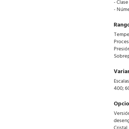
- Clase
- Núme
Rango
Temper
Proceso
Presió
Sobrep
Varia
Escalas 
400; 6
Opcio
Versió
deseng
Cristal