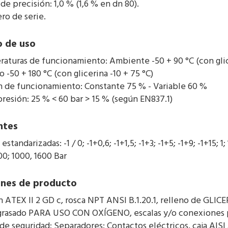
 de precisión: 1,0 % (1,6 % en dn 80).
ro de serie.
 de uso
aturas de funcionamiento: Ambiente -50 + 90 °C (con glice
 -50 + 180 °C (con glicerina -10 + 75 °C)
n de funcionamiento: Constante 75 % - Variable 60 %
resión: 25 % < 60 bar > 15 % (según EN837.1)
ntes
estandarizadas: -1 / 0; -1+0,6; -1+1,5; -1+3; -1+5; -1+9; -1+15; 1; 
00; 1000, 1600 Bar
nes de producto
n ATEX II 2 GD c, rosca NPT ANSI B.1.20.1, relleno de GLI
rasado PARA USO CON OXÍGENO, escalas y/o conexiones per
 de seguridad; Separadores; Contactos eléctricos, caja AISI 