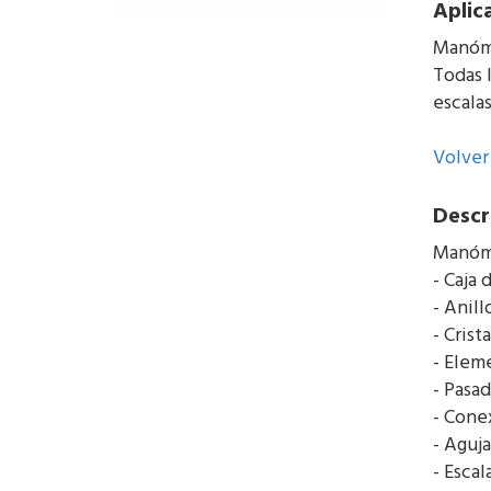
Aplic
Manóme
Todas 
escala
Volver
Descr
Manóme
- Caja 
- Anill
- Cris
- Eleme
- Pasa
- Conex
- Aguj
- Escal