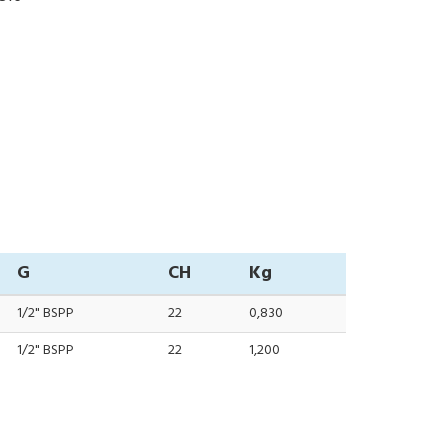
G
CH
Kg
1/2" BSPP
22
0,830
1/2" BSPP
22
1,200