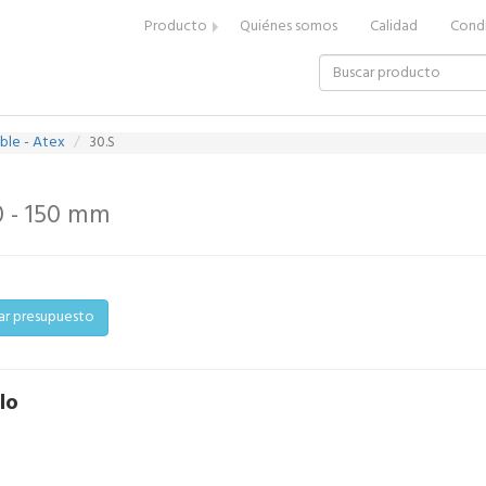
Producto
Quiénes somos
Calidad
Condi
ble - Atex
30.S
0 - 150 mm
tar presupuesto
lo