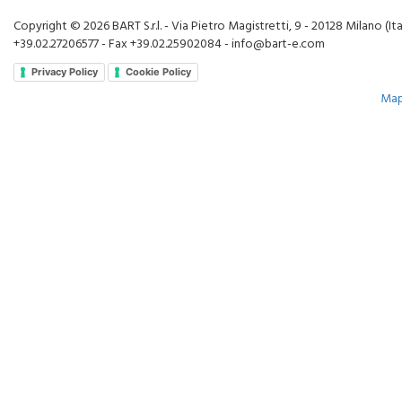
Copyright © 2026 BART S.r.l. - Via Pietro Magistretti, 9 - 20128 Milano (Ital
+39.02.27206577 - Fax +39.02.25902084 - info@bart-e.com
Privacy Policy
Cookie Policy
Map