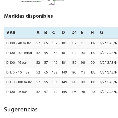
Medidas disponibles
VAR
A
B
C
D
D1
E
H
G
D:100 - 40 mBar
52
65
182
101
132
113
132
1/2" GAS/N
D:100 - 100 mBar
52
55
162
101
132
108
110
1/2" GAS/N
D:100 - 16 bar
52
57
142
101
132
98
90
1/2" GAS/N
D:150 - 40 mBar
52
65
182
149
195
113
132
1/2" GAS/N
D:150 - 100 mBar
52
55
162
149
195
108
110
1/2" GAS/N
D:100 - 16 bar
52
57
142
149
195
98
90
1/2" GAS/N
Sugerencias