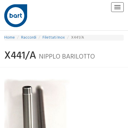
Toggl
navig
Home
Raccordi
Filettati Inox
X441/A
X441/A
NIPPLO BARILOTTO