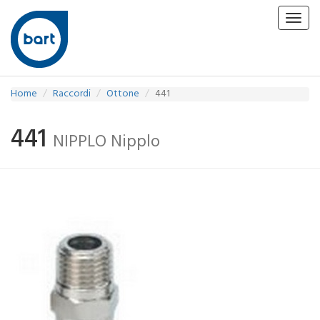
Toggl
navig
Home
Raccordi
Ottone
441
441
NIPPLO Nipplo