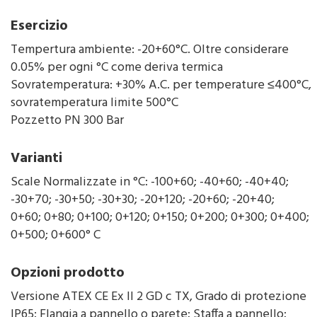
Esercizio
Tempertura ambiente: -20+60°C. Oltre considerare
0.05% per ogni °C come deriva termica
Sovratemperatura: +30% A.C. per temperature ≤400°C,
sovratemperatura limite 500°C
Pozzetto PN 300 Bar
Varianti
Scale Normalizzate in °C: -100+60; -40+60; -40+40;
-30+70; -30+50; -30+30; -20+120; -20+60; -20+40;
0+60; 0+80; 0+100; 0+120; 0+150; 0+200; 0+300; 0+400;
0+500; 0+600° C
Opzioni prodotto
Versione ATEX CE Ex II 2 GD c TX, Grado di protezione
IP65; Flangia a pannello o parete; Staffa a pannello;