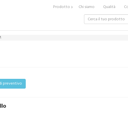
Prodotto
Chi siamo
Qualità
Co
M
di preventivo
llo