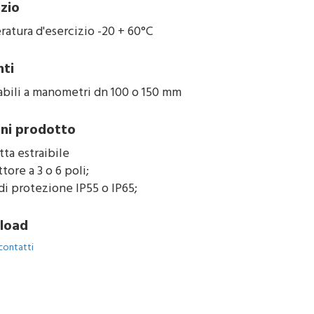
izio
atura d'esercizio -20 + 60°C
nti
abili a manometri dn 100 o 150 mm
ni prodotto
ta estraibile
ore a 3 o 6 poli;
di protezione IP55 o IP65;
load
contatti