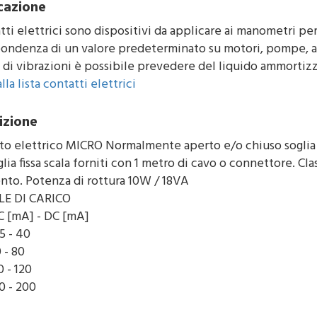
cazione
tti elettrici sono dispositivi da applicare ai manometri pe
pondenza di un valore predeterminato su motori, pompe, al
o di vibrazioni è possibile prevedere del liquido ammortiz
lla lista contatti elettrici
izione
to elettrico MICRO Normalmente aperto e/o chiuso soglia
lia fissa scala forniti con 1 metro di cavo o connettore. Cl
nto. Potenza di rottura 10W / 18VA
LE DI CARICO
AC [mA] - DC [mA]
5 - 40
0 - 80
0 - 120
0 - 200