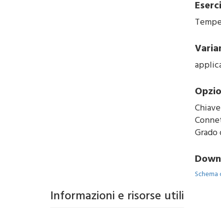
Eserc
Temper
Varia
applic
Opzio
Chiavet
Connett
Grado 
Down
Schema 
Informazioni e risorse utili