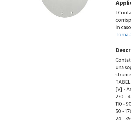
Appli
I Conta
corris
In cas
Torna a
Descr
Contat
una sog
strume
TABEL
[V] - 
230 - 4
110 - 9
50 - 17
24 - 35