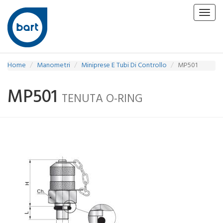
Toggl
navig
Home
Manometri
Miniprese E Tubi Di Controllo
MP501
MP501
TENUTA O-RING