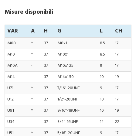
Misure disponibili
VAR
A
H
G
L
CH
M08
*
37
M8x1
8.5
17
M10
*
37
M10x1
8.5
17
M10A
-
37
M10x1.25
9
17
M14
-
37
M14x1.50
10
19
U71
*
37
7/16"-20UNF
9
17
U12
*
37
1/2"-20UNF
10
17
U91
*
37
9/16"-18UNF
10
19
U34
-
37
3/4"-16UNF
14
22
U51
*
37
5/16"-20UNF
9
17