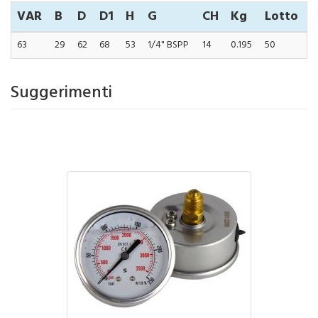
VAR
B
D
D1
H
G
CH
Kg
Lotto
63
29
62
68
53
1/4" BSPP
14
0.195
50
Suggerimenti