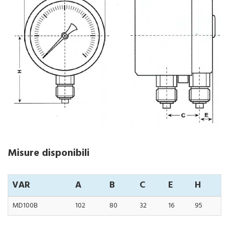
Misure disponibili
VAR
A
B
C
E
H
MD100B
102
80
32
16
95