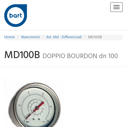
Toggl
navig
Home
Manometri
Art. Md - Differenziali
MD100B
MD100B
DOPPIO BOURDON dn 100