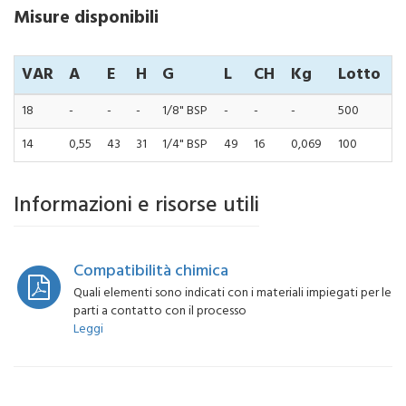
Misure disponibili
VAR
A
E
H
G
L
CH
Kg
Lotto
18
-
-
-
1/8" BSP
-
-
-
500
14
0,55
43
31
1/4" BSP
49
16
0,069
100
Informazioni e risorse utili
Compatibilità chimica
Quali elementi sono indicati con i materiali impiegati per le
parti a contatto con il processo
Leggi