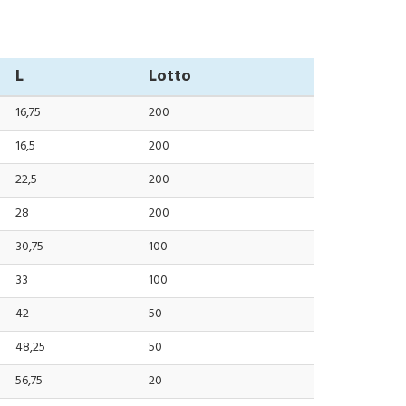
L
Lotto
16,75
200
16,5
200
22,5
200
28
200
30,75
100
33
100
42
50
48,25
50
56,75
20