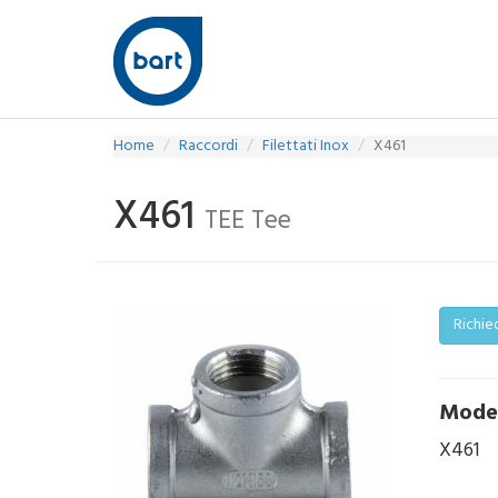
Home
Raccordi
Filettati Inox
X461
X461
TEE Tee
Richie
Mode
X461