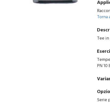
Appli
Raccord
Torna a
Descr
Tee in 
Eserc
Temper
PN 10 
Varia
Opzio
Serie 