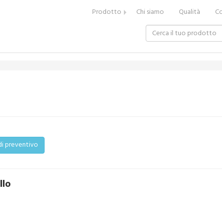
Prodotto
Chi siamo
Qualità
Co
di preventivo
llo