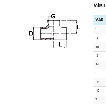
Misure
VAR
18
14
38
12
34
1
114
112
2