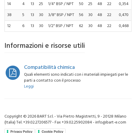
14
4
13
25
1/4" BSP / NPT
50
25
48
22
0,354
38
5
13
30
3/8" BSP / NPT
56
30
48
22
0,470
12
6
13
30
1/2" BSP / NPT
62
30
48
22
0,468
Informazioni e risorse utili
Compatibilità chimica
Quali elementi sono indicati con i materiali impiegati per le
parti a contatto con il processo
Leggi
Copyright © 2026 BART S.r.l. - Via Pietro Magistretti, 9 - 20128 Milano
(Italia) Tel. +39.02.27206577 - Fax +39.02.25902084 - info@bart-e.com
Privacy Policy
Cookie Policy