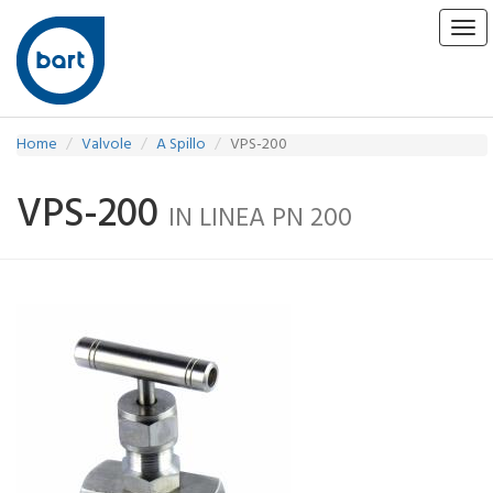
Tog
navi
Home
Valvole
A Spillo
VPS-200
VPS-200
IN LINEA PN 200