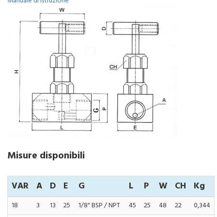
Manuale di istruzione
Misure disponibili
VAR
A
D
E
G
L
P
W
CH
Kg
18
3
13
25
1/8" BSP / NPT
45
25
48
22
0,344