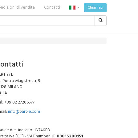
ndizioni di vendita
Contatti
Chiamaci
ontatti
RT S.r.l.
a Pietro Magistretti, 9
0128 MILANO
ALIA
l.: +39 02 27206577
ail:
info@bart-e.com
dice destinatario: 1N74KED
rtita Iva (C.F.) - VAT number:
IT 03015200151