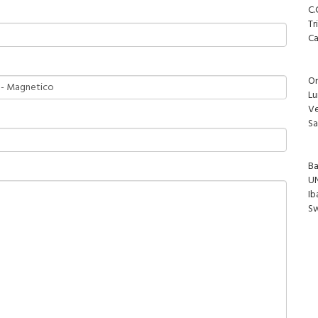
C.
Tr
Ca
Or
Lu
Ve
Sa
B
U
Ib
Sw