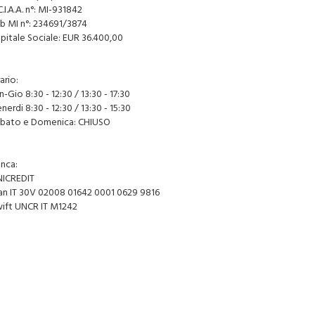
C.I.A.A. n°: MI-931842
ib MI n°: 234691/3874
pitale Sociale: EUR 36.400,00
ario:
n-Gio 8:30 - 12:30 / 13:30 - 17:30
nerdi 8:30 - 12:30 / 13:30 - 15:30
bato e Domenica: CHIUSO
anca:
NICREDIT
an IT 30V 02008 01642 0001 0629 9816
ift UNCR IT M1242