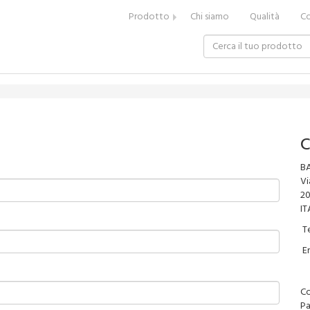
Prodotto
Chi siamo
Qualità
Co
C
BA
Vi
2
IT
Te
Em
Co
Pa