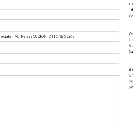
C.
Tr
Ca
Or
Lu
Ve
Sa
B
U
Ib
Sw