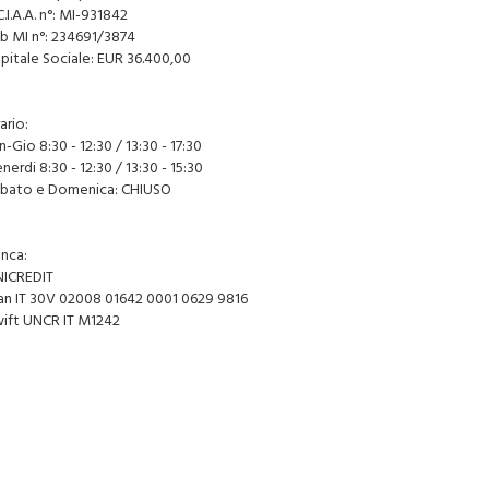
C.I.A.A. n°: MI-931842
ib MI n°: 234691/3874
pitale Sociale: EUR 36.400,00
ario:
n-Gio 8:30 - 12:30 / 13:30 - 17:30
nerdi 8:30 - 12:30 / 13:30 - 15:30
bato e Domenica: CHIUSO
anca:
NICREDIT
an IT 30V 02008 01642 0001 0629 9816
ift UNCR IT M1242