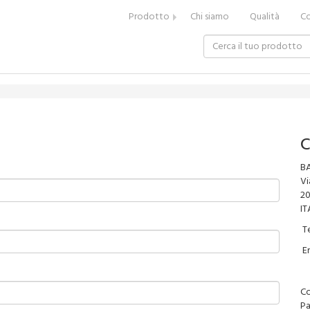
Prodotto
Chi siamo
Qualità
Co
C
BA
Vi
2
IT
Te
Em
Co
Pa