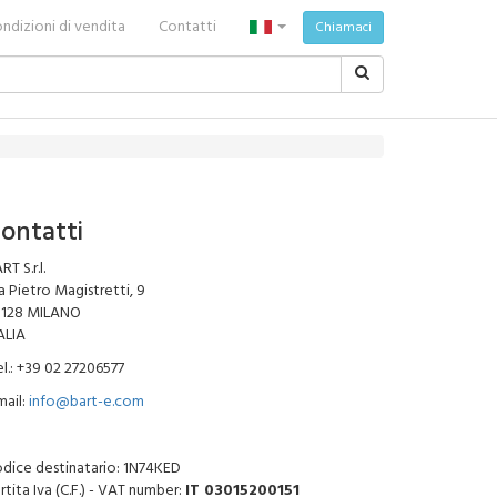
ndizioni di vendita
Contatti
Chiamaci
ontatti
RT S.r.l.
a Pietro Magistretti, 9
0128 MILANO
ALIA
l.: +39 02 27206577
ail:
info@bart-e.com
dice destinatario: 1N74KED
rtita Iva (C.F.) - VAT number:
IT 03015200151